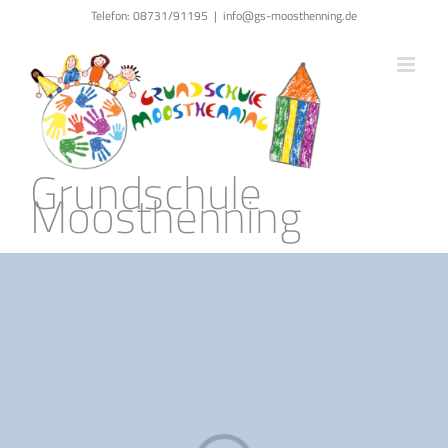
Zum
Telefon: 08731/91195
|
info@gs-moosthenning.de
Inhalt
springen
Grundschule
Moosthenning