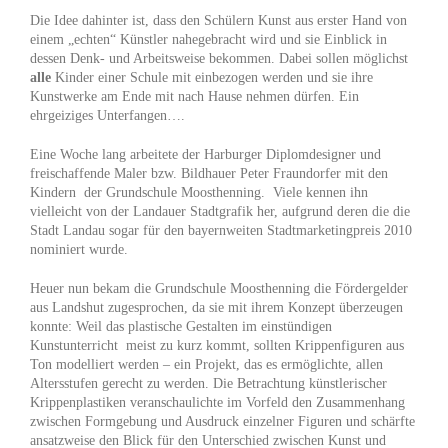
Die Idee dahinter ist, dass den Schülern Kunst aus erster Hand von
einem „echten“ Künstler nahegebracht wird und sie Einblick in
dessen Denk- und Arbeitsweise bekommen. Dabei sollen möglichst
alle
Kinder einer Schule mit einbezogen werden und sie ihre
Kunstwerke am Ende mit nach Hause nehmen dürfen. Ein
ehrgeiziges Unterfangen….
Eine Woche lang arbeitete der Harburger Diplomdesigner und
freischaffende Maler bzw. Bildhauer Peter Fraundorfer mit den
Kindern der Grundschule Moosthenning. Viele kennen ihn
vielleicht von der Landauer Stadtgrafik her, aufgrund deren die die
Stadt Landau sogar für den bayernweiten Stadtmarketingpreis 2010
nominiert wurde.
Heuer nun bekam die Grundschule Moosthenning die Fördergelder
aus Landshut zugesprochen, da sie mit ihrem Konzept überzeugen
konnte: Weil das plastische Gestalten im einstündigen
Kunstunterricht meist zu kurz kommt, sollten Krippenfiguren aus
Ton modelliert werden – ein Projekt, das es ermöglichte, allen
Altersstufen gerecht zu werden. Die Betrachtung künstlerischer
Krippenplastiken veranschaulichte im Vorfeld den Zusammenhang
zwischen Formgebung und Ausdruck einzelner Figuren und schärfte
ansatzweise den Blick für den Unterschied zwischen Kunst und