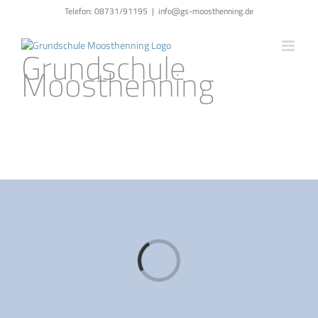
Zum
Telefon: 08731/91195
|
info@gs-moosthenning.de
Inhalt
springen
Grundschule
Moosthenning
Loading...