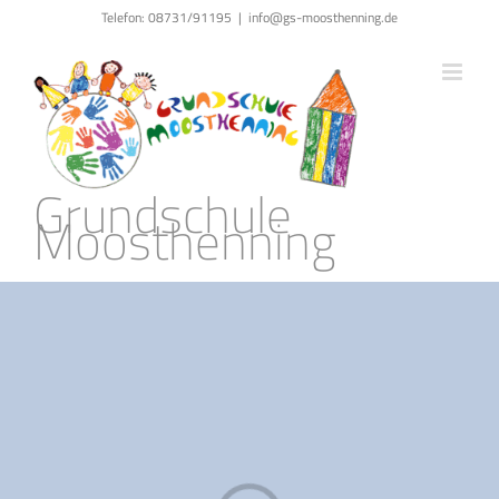
Zum
Telefon: 08731/91195
|
info@gs-moosthenning.de
Inhalt
springen
Grundschule
Moosthenning