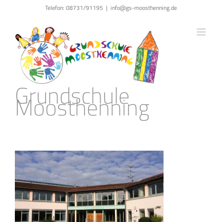
Zum
Telefon: 08731/91195
|
info@gs-moosthenning.de
Inhalt
springen
Grundschule
Moosthenning