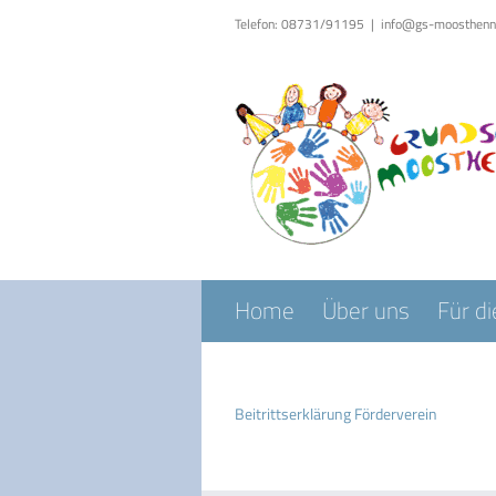
Zum
Telefon: 08731/91195
|
info@gs-moosthenn
Inhalt
springen
Home
Über uns
Für di
Beitrittserklärung Förderverein