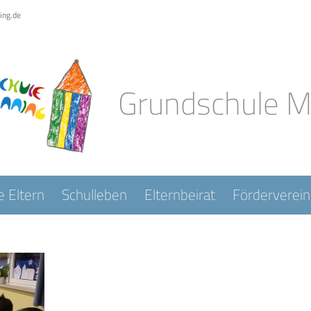
ing.de
Grundschule 
e Eltern
Schulleben
Elternbeirat
Förderverein