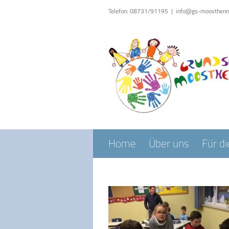
Zum
Telefon: 08731/91195
|
info@gs-moosthenn
Inhalt
springen
Home
Über uns
Für di