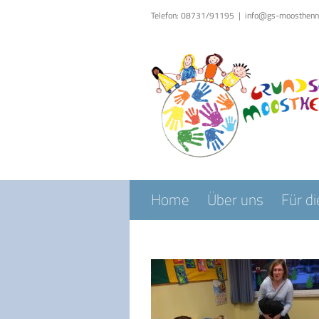
Zum
Telefon: 08731/91195
|
info@gs-moosthenn
Inhalt
springen
Home
Über uns
Für di