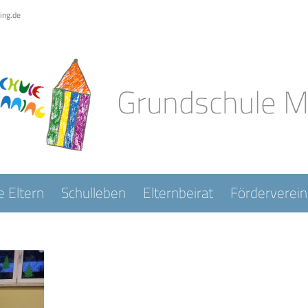
ing.de
Grundschule 
e Eltern
Schulleben
Elternbeirat
Förderverein