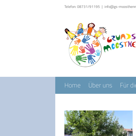
Zum
Telefon: 08731/91195
|
info@gs-moosthenn
Inhalt
springen
Home
Über uns
Für di