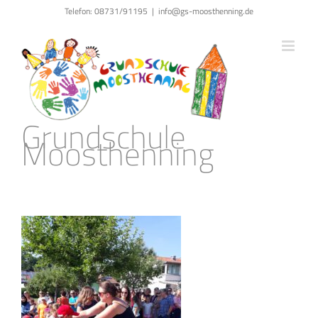
Zum
Telefon: 08731/91195
|
info@gs-moosthenning.de
Inhalt
springen
Grundschule
Moosthenning