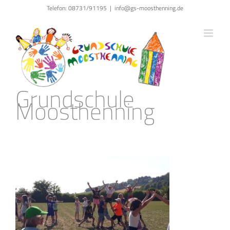
Zum
Telefon: 08731/91195
|
info@gs-moosthenning.de
Inhalt
springen
Grundschule
Moosthenning